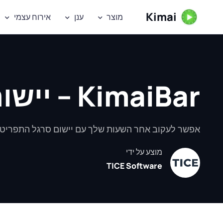
Kimai
מוצר
ענן
אירוח עצמי
KimaiBar – יישום סרגל תפריטים טבעי ל־macOS
אפשר לעקוב אחר השעות שלך עם יישום סרגל התפריטים הטבעי ל־macOS העונה לשם KimaiBar ולקבל 
מוצע על ידי
TICE Software