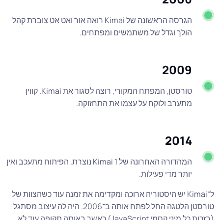
הגרסה הראשונה של Kimai רואה אור ואט אט צוברת קהל
הולך וגדל של משתמשים ומפתחים.
2009
טורסטן, המפתח המקורי, רוצה לסגור את Kimai. קווין
מתערב ולוקח על עצמו את התחזוקה.
2014
המהדורה האחרונה של Kimai 1 נוצרת, הפיתוח מתעכב ואין
יותר מדי פעילות.
ל־Kimai יש היסטוריה ארוכה ומקדימה את זמנה עוד כשהצוות של
טורסטן הלטגה החל לפתח אותה ב־2006. היה לה עיצוב מסתגל
(בזכות כל מיני קסמי JavaScript) כאשר באותה תקופה עוד לא