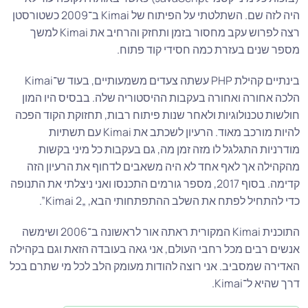
היה לזה שם. השתלטתי על הפיתוח של Kimai ב־2009 כשטורסטן
רצה לפרוש עקב מחסור בזמן ותחזק והרחיב את Kimai למשך
מספר שנים בעזרת כמה חסידי קוד פתוח.
בינתיים קהילת PHP עשתה צעדים משמעותיים, בעוד ש־Kimai
הלכה אחורה ואחורה בעקבות ההיסטוריה שלה. בבסיס היו המון
חולשות טכנולוגיות ולאחר שנות פיתוח רבות, תחזוקת הקוד הפכה
להיות מורכב מאוד. הרעיון לשכתב את Kimai עם תשתיות
מודרניות התגלגל לו מזה זמן מה, גם בעקבות כל מיני בקשות
מהקהילה אך לאף אחד לא היה משאבים לדחוף את הרעיון הזה
קדימה. בסוף 2017, מספר גורמים התכנסו ואני ניצלתי את התנופה
כדי להתחיל לפתח את השלב ההתפתחותי הבא, „Kimai 2”.
התוכנית Kimai המקורית ראתה אור לראשונה ב־2006 ושימשה
אנשים רבים מכל רחבי העולם, אני גאה בעובדה הזאת וגם בקהילה
האדירה שמסביב. אני רוצה להודות מעומק הלב לכל מי שתרם בכל
דרך שהיא ל־Kimai.