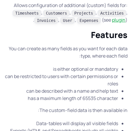
Allows configuration of additional (custom) fields for:
,
,
,
,
Timesheets
Customers
Projects
Activities
,
,
(see
plugin
).
Invoices
User
Expenses
Features
You can create as many fields as you want for each data
type, where each field:
is either optional or mandatory
can be restricted to users with certain permissions or
roles
can be described with a name and help text
has a maximum length of 65535 character
The custom-field data is then available in:
Data-tables will display all visible fields
Exports (HTML and Spreadsheets include all visible