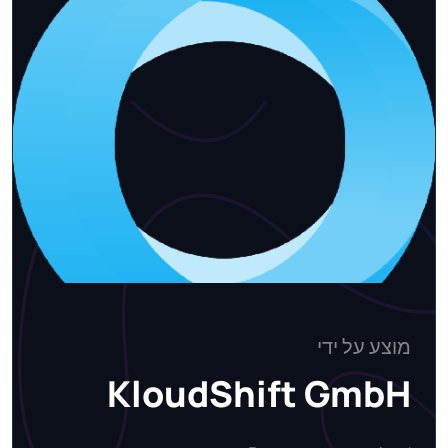
מוצע על ידי
KloudShift GmbH