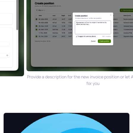
Provide a description for the new invoice position or let
for you